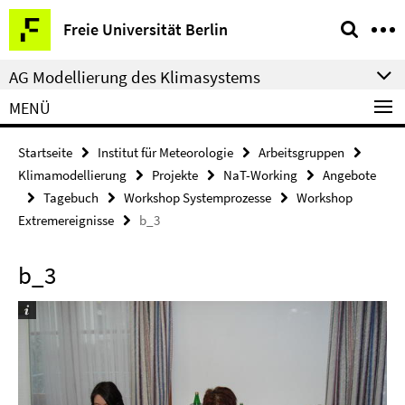
Springe
Service-
Freie Universität Berlin
direkt
Navigation
zu
AG Modellierung des Klimasystems
Inhalt
MENÜ
Startseite
Institut für Meteorologie
Arbeitsgruppen
Klimamodellierung
Projekte
NaT-Working
Angebote
Tagebuch
Workshop Systemprozesse
Workshop
Extremereignisse
b_3
b_3