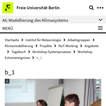
Springe
Service-
Freie Universität Berlin
direkt
Navigation
zu
AG Modellierung des Klimasystems
Inhalt
MENÜ
Startseite
Institut für Meteorologie
Arbeitsgruppen
Klimamodellierung
Projekte
NaT-Working
Angebote
Tagebuch
Workshop Systemprozesse
Workshop
Extremereignisse
b_1
b_1