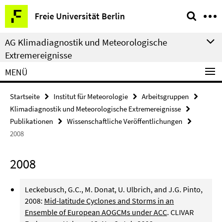
Springe
Service-
Freie Universität Berlin
direkt
Navigation
zu
AG Klimadiagnostik und Meteorologische
Inhalt
Extremereignisse
MENÜ
Startseite
Institut für Meteorologie
Arbeitsgruppen
Klimadiagnostik und Meteorologische Extremereignisse
Publikationen
Wissenschaftliche Veröffentlichungen
2008
2008
Leckebusch, G.C., M. Donat, U. Ulbrich, and J.G. Pinto,
2008:
Mid-latitude Cyclones and Storms in an
Ensemble of European AOGCMs under ACC
. CLIVAR