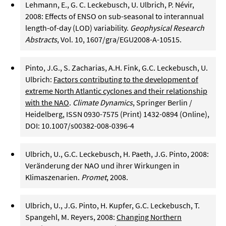
Lehmann, E., G. C. Leckebusch, U. Ulbrich, P. Névir,
2008: Effects of ENSO on sub-seasonal to interannual
length-of-day (LOD) variability.
Geophysical Research
Abstracts
, Vol. 10, 1607/gra/EGU2008-A-10515.
Pinto, J.G., S. Zacharias, A.H. Fink, G.C. Leckebusch, U.
Ulbrich:
Factors contributing to the development of
extreme North Atlantic cyclones and their relationship
with the NAO
.
Climate Dynamics
, Springer Berlin /
Heidelberg, ISSN 0930-7575 (Print) 1432-0894 (Online),
DOI: 10.1007/s00382-008-0396-4
Ulbrich, U., G.C. Leckebusch, H. Paeth, J.G. Pinto, 2008:
Veränderung der NAO und ihrer Wirkungen in
Klimaszenarien.
Promet
, 2008.
Ulbrich, U., J.G. Pinto, H. Kupfer, G.C. Leckebusch, T.
Spangehl, M. Reyers, 2008:
Changing Northern