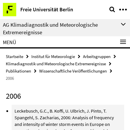
Springe
Service-
Freie Universität Berlin
direkt
Navigation
zu
AG Klimadiagnostik und Meteorologische
Inhalt
Extremereignisse
MENÜ
Startseite
Institut für Meteorologie
Arbeitsgruppen
Klimadiagnostik und Meteorologische Extremereignisse
Publikationen
Wissenschaftliche Veröffentlichungen
2006
2006
Leckebusch, G.C., B. Koffi, U. Ulbrich, J. Pinto, T.
Spangehl, S. Zacharias, 2006: Analysis of frequency
and intensity of winter storm events in Europe on