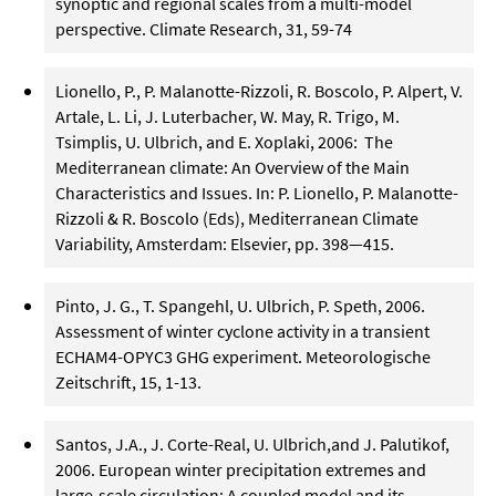
synoptic and regional scales from a multi-model
perspective. Climate Research, 31, 59-74
Lionello, P., P. Malanotte-Rizzoli, R. Boscolo, P. Alpert, V.
Artale, L. Li, J. Luterbacher, W. May, R. Trigo, M.
Tsimplis, U. Ulbrich, and E. Xoplaki, 2006: The
Mediterranean climate: An Overview of the Main
Characteristics and Issues. In: P. Lionello, P. Malanotte-
Rizzoli & R. Boscolo (Eds), Mediterranean Climate
Variability, Amsterdam: Elsevier, pp. 398—415.
Pinto, J. G., T. Spangehl, U. Ulbrich, P. Speth, 2006.
Assessment of winter cyclone activity in a transient
ECHAM4-OPYC3 GHG experiment. Meteorologische
Zeitschrift, 15, 1-13.
Santos, J.A., J. Corte-Real, U. Ulbrich,and J. Palutikof,
2006. European winter precipitation extremes and
large-scale circulation: A coupled model and its