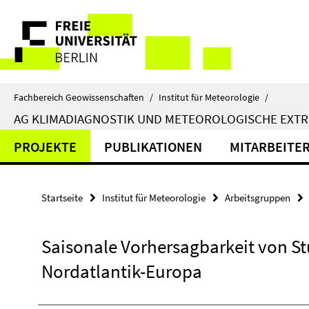
Springe
Service-
direkt
zu
Navigation
Inhalt
Fachbereich Geowissenschaften
/
Institut für Meteorologie
/
AG KLIMADIAGNOSTIK UND METEOROLOGISCHE EXTR
PROJEKTE
PUBLIKATIONEN
MITARBEITE
Startseite
Institut für Meteorologie
Arbeitsgruppen
Saisonale Vorhersagbarkeit von St
Nordatlantik-Europa