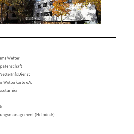
ums Wetter
patenschaft
etterInfoDienst
er Wetterkarte e.V.
seturnier
te
hungsmanagement (Helpdesk)