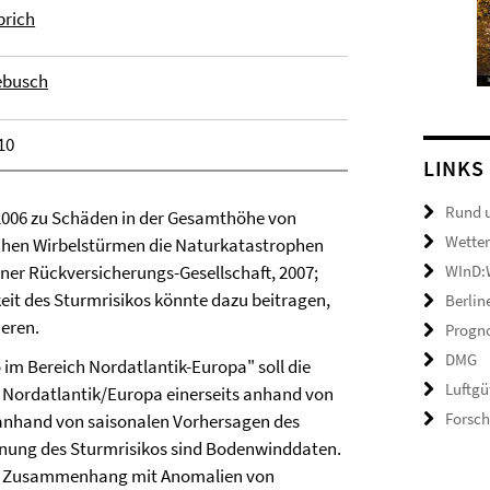
brich
ebusch
10
LINKS
Rund 
-2006 zu Schäden in der Gesamthöhe von
Wetter
schen Wirbelstürmen die Naturkatastrophen
er Rückversicherungs-Gesellschaft, 2007;
WInD:W
eit des Sturmrisikos könnte dazu beitragen,
Berlin
eren.
Progno
DMG
 im Bereich Nordatlantik-Europa" soll die
Luftgü
h Nordatlantik/Europa einerseits anhand von
Forsc
anhand von saisonalen Vorhersagen des
nung des Sturmrisikos sind Bodenwinddaten.
er Zusammenhang mit Anomalien von