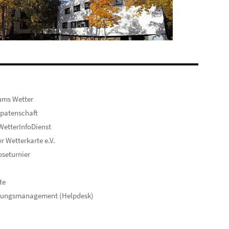
ums Wetter
patenschaft
etterInfoDienst
er Wetterkarte e.V.
seturnier
te
hungsmanagement (Helpdesk)