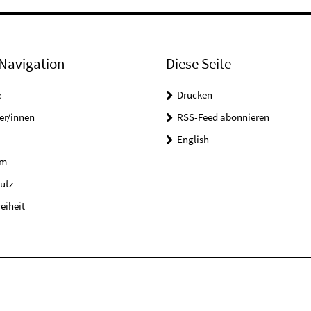
Navigation
Diese Seite
e
Drucken
er/innen
RSS-Feed abonnieren
English
um
utz
reiheit