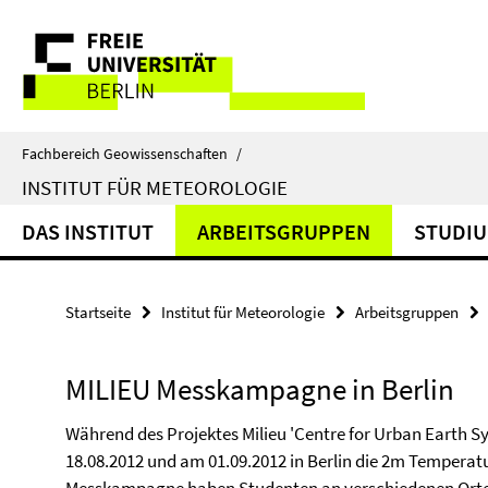
Springe
Service-
direkt
zu
Navigation
Inhalt
Fachbereich Geowissenschaften
/
INSTITUT FÜR METEOROLOGIE
DAS INSTITUT
ARBEITSGRUPPEN
STUDIU
Startseite
Institut für Meteorologie
Arbeitsgruppen
MILIEU Messkampagne in Berlin
Während des Projektes Milieu 'Centre for Urban Earth S
18.08.2012 und am 01.09.2012 in Berlin die 2m Temperat