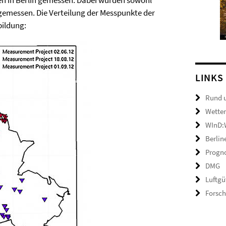
 in Berlin gemessen. Dabei wurden sowohl
gemessen. Die Verteilung der Messpunkte der
ildung:
LINKS
Rund 
Wetter
WInD:W
Berlin
Progno
DMG
Luftgü
Forsc