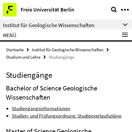
Springe
Service-
Freie Universität Berlin
direkt
Navigation
zu
Institut für Geologische Wissenschaften
Inhalt
MENÜ
Startseite
Institut für Geologische Wissenschaften
Studium und Lehre
Studiengänge
Studiengänge
Bachelor of Science Geologische
Wissenschaften
Studiengangsinformationen
Studien- und Prüfungsordnung, Studienverlaufspläne
Master of Science Geologische