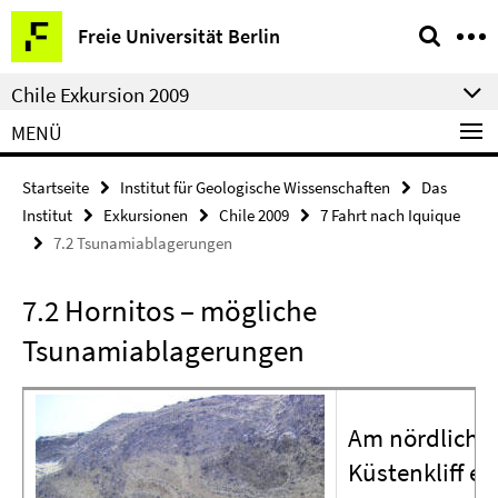
Springe
Service-
Freie Universität Berlin
direkt
Navigation
zu
Chile Exkursion 2009
Inhalt
MENÜ
Startseite
Institut für Geologische Wissenschaften
Das
Institut
Exkursionen
Chile 2009
7 Fahrt nach Iquique
7.2 Tsunamiablagerungen
7.2 Hornitos – mögliche
Tsunamiablagerungen
Am nördlichen
Küstenkliff ei