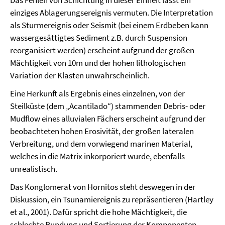
Das Fehlen von Schichtung in dieser Einheit lässt ein
einziges Ablagerungsereignis vermuten. Die Interpretation
als Sturmereignis oder Seismit (bei einem Erdbeben kann
wassergesättigtes Sediment z.B. durch Suspension
reorganisiert werden) erscheint aufgrund der großen
Mächtigkeit von 10m und der hohen lithologischen
Variation der Klasten unwahrscheinlich.
Eine Herkunft als Ergebnis eines einzelnen, von der
Steilküste (dem „Acantilado“) stammenden Debris- oder
Mudflow eines alluvialen Fächers erscheint aufgrund der
beobachteten hohen Erosivität, der großen lateralen
Verbreitung, und dem vorwiegend marinen Material,
welches in die Matrix inkorporiert wurde, ebenfalls
unrealistisch.
Das Konglomerat von Hornitos steht deswegen in der
Diskussion, ein Tsunamiereignis zu repräsentieren (Hartley
et al., 2001). Dafür spricht die hohe Mächtigkeit, die
schlechte Rundung und Sortierung der Komponenten