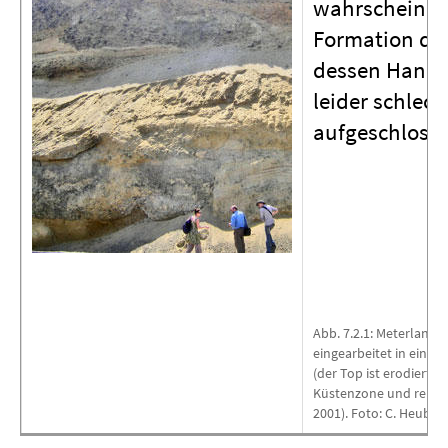
wahrscheinlic
Formation der
dessen Hange
leider schlec
aufgeschloss
Abb. 7.2.1: Meterlange
eingearbeitet in eine
(der Top ist erodiert).
Küstenzone und repräse
2001). Foto: C. Heubec