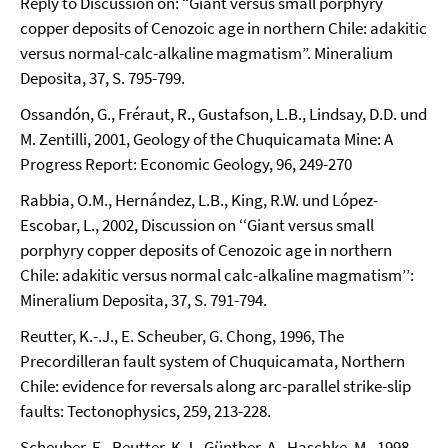
Reply to Discussion on: “Giant versus small porphyry
copper deposits of Cenozoic age in northern Chile: adakitic
versus normal-calc-alkaline magmatism”. Mineralium
Deposita, 37, S. 795-799.
Ossandón, G., Fréraut, R., Gustafson, L.B., Lindsay, D.D. und
M. Zentilli, 2001, Geology of the Chuquicamata Mine: A
Progress Report: Economic Geology, 96, 249-270
Rabbia, O.M., Hernández, L.B., King, R.W. und López-
Escobar, L., 2002, Discussion on ‘‘Giant versus small
porphyry copper deposits of Cenozoic age in northern
Chile: adakitic versus normal calc-alkaline magmatism’’:
Mineralium Deposita, 37, S. 791-794.
Reutter, K.-.J., E. Scheuber, G. Chong, 1996, The
Precordilleran fault system of Chuquicamata, Northern
Chile: evidence for reversals along arc-parallel strike-slip
faults: Tectonophysics, 259, 213-228.
Scheuber, E., Reutter, K.J., Günther, A., Haschke, M., 1998,