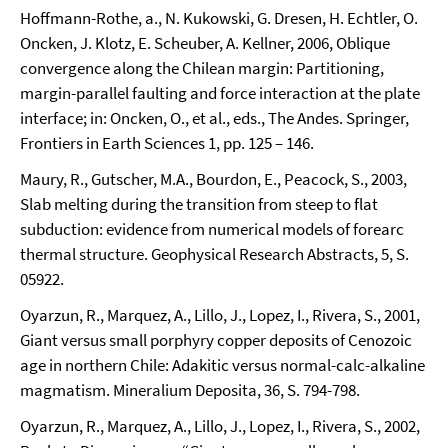
Hoffmann-Rothe, a., N. Kukowski, G. Dresen, H. Echtler, O.
Oncken, J. Klotz, E. Scheuber, A. Kellner, 2006, Oblique
convergence along the Chilean margin: Partitioning,
margin-parallel faulting and force interaction at the plate
interface; in: Oncken, O., et al., eds., The Andes. Springer,
Frontiers in Earth Sciences 1, pp. 125 – 146.
Maury, R., Gutscher, M.A., Bourdon, E., Peacock, S., 2003,
Slab melting during the transition from steep to flat
subduction: evidence from numerical models of forearc
thermal structure. Geophysical Research Abstracts, 5, S.
05922.
Oyarzun, R., Marquez, A., Lillo, J., Lopez, I., Rivera, S., 2001,
Giant versus small porphyry copper deposits of Cenozoic
age in northern Chile: Adakitic versus normal-calc-alkaline
magmatism. Mineralium Deposita, 36, S. 794-798.
Oyarzun, R., Marquez, A., Lillo, J., Lopez, I., Rivera, S., 2002,