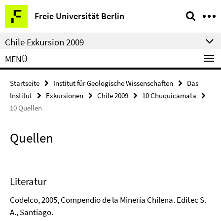
Springe
Service-
Freie Universität Berlin
direkt
Navigation
zu
Chile Exkursion 2009
Inhalt
MENÜ
Startseite
Institut für Geologische Wissenschaften
Das
Institut
Exkursionen
Chile 2009
10 Chuquicamata
10 Quellen
Quellen
Literatur
Codelco, 2005, Compendio de la Mineria Chilena. Editec S.
A., Santiago.