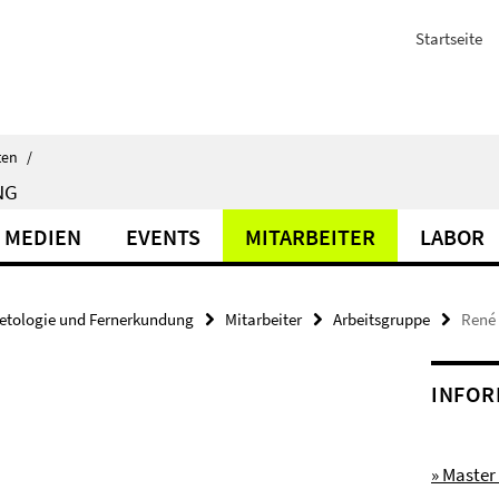
Startseite
ten
/
NG
 MEDIEN
EVENTS
MITARBEITER
LABOR
etologie und Fernerkundung
Mitarbeiter
Arbeitsgruppe
René 
INFOR
» Master