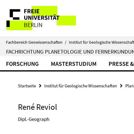
Springe
Service-
direkt
zu
Navigation
Inhalt
Fachbereich Geowissenschaften
/
Institut für Geologische Wissenschaf
FACHRICHTUNG PLANETOLOGIE UND FERNERKUNDU
FORSCHUNG
MASTERSTUDIUM
PRESSE &
Startseite
Institut für Geologische Wissenschaften
Plan
René Reviol
Dipl.-Geograph