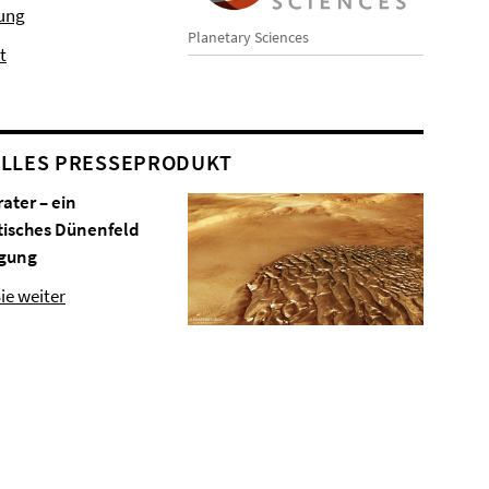
hung
Planetary Sciences
t
LLES PRESSEPRODUKT
rater – ein
tisches Dünenfeld
gung
ie weiter