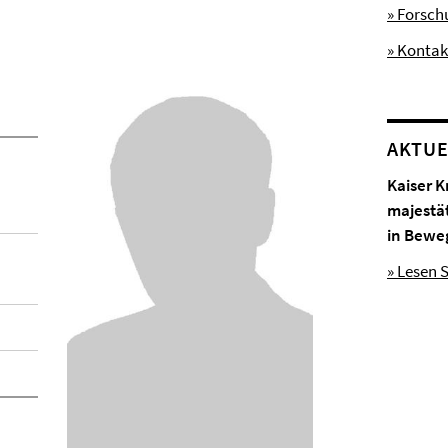
» Forsc
» Kontak
AKTUE
Kaiser K
majestä
in Bewe
» Lesen S