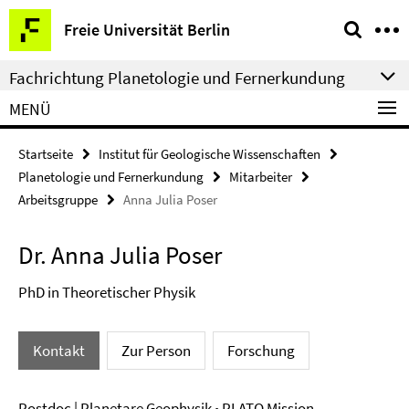
Springe
Service-
Freie Universität Berlin
direkt
Navigation
zu
Fachrichtung Planetologie und Fernerkundung
Inhalt
MENÜ
Startseite
Institut für Geologische Wissenschaften
Planetologie und Fernerkundung
Mitarbeiter
Arbeitsgruppe
Anna Julia Poser
Dr. Anna Julia Poser
PhD in Theoretischer Physik
Kontakt
Zur Person
Forschung
Postdoc | Planetare Geophysik • PLATO Mission -