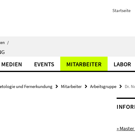
Startseite
ten
/
NG
 MEDIEN
EVENTS
MITARBEITER
LABOR
etologie und Fernerkundung
Mitarbeiter
Arbeitsgruppe
Dr. N
INFOR
» Master