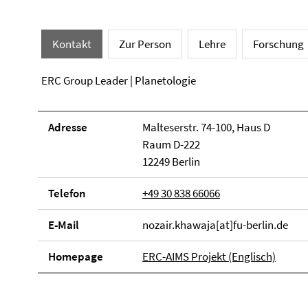
Kontakt
Zur Person
Lehre
Forschung
ERC Group Leader | Planetologie
Adresse
Malteserstr. 74-100, Haus D
Raum D-222
12249 Berlin
Telefon
+49 30 838 66066
E-Mail
nozair.khawaja[at]fu-berlin.de
Homepage
ERC-AIMS Projekt (Englisch)