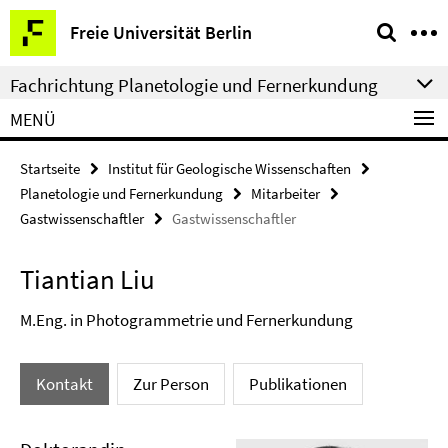
Springe
Service-
Freie Universität Berlin
direkt
Navigation
zu
Fachrichtung Planetologie und Fernerkundung
Inhalt
MENÜ
Startseite
Institut für Geologische Wissenschaften
Planetologie und Fernerkundung
Mitarbeiter
Gastwissenschaftler
Gastwissenschaftler
Tiantian Liu
M.Eng. in Photogrammetrie und Fernerkundung
Kontakt
Zur Person
Publikationen