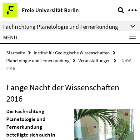
Springe
Service-
Freie Universität Berlin
direkt
Navigation
zu
Fachrichtung Planetologie und Fernerkundung
Inhalt
MENÜ
Startseite
Institut für Geologische Wissenschaften
Planetologie und Fernerkundung
Veranstaltungen
LNdW
2016
Lange Nacht der Wissenschaften
2016
Die Fachrichtung
Planetologie und
Fernerkundung
beteiligte sich auch in