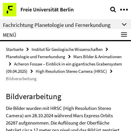
Springe
Service-
Freie Universität Berlin
direkt
Navigation
zu
Fachrichtung Planetologie und Fernerkundung
Inhalt
MENÜ
Startseite
Institut für Geologische Wissenschaften
Planetologie und Fernerkundung
Mars Bilder & Animationen
Acheron Fossae – Einblick in ein gigantisches Grabensystem
(09.04.2025)
High Resolution Stereo Camera (HRSC)
Bildverarbeitung
Bildverarbeitung
Die Bilder wurden mit HRSC (High Resolution Stereo
Camera) am 28.10.2024 während Mars Express Orbits
26287 aufgenommen. Die Auflösung der Oberfläche
beträgt circa 17 meter pro pixel und das Bild ist zentriert