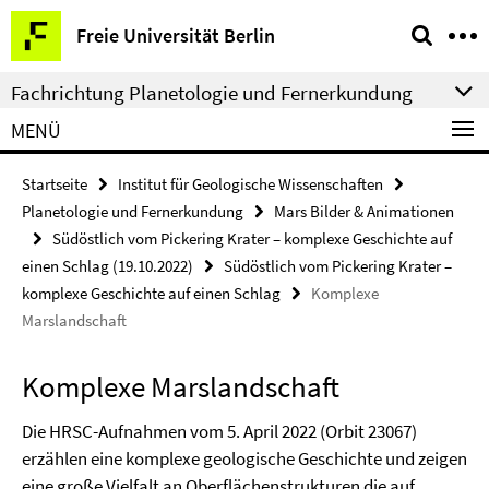
Springe
Service-
Freie Universität Berlin
direkt
Navigation
zu
Fachrichtung Planetologie und Fernerkundung
Inhalt
MENÜ
Startseite
Institut für Geologische Wissenschaften
Planetologie und Fernerkundung
Mars Bilder & Animationen
Südöstlich vom Pickering Krater – komplexe Geschichte auf
einen Schlag (19.10.2022)
Südöstlich vom Pickering Krater –
komplexe Geschichte auf einen Schlag
Komplexe
Marslandschaft
Komplexe Marslandschaft
Die HRSC-Aufnahmen vom 5. April 2022 (Orbit 23067)
erzählen eine komplexe geologische Geschichte und zeigen
eine große Vielfalt an Oberflächenstrukturen die auf