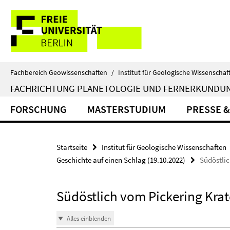
Springe
Service-
direkt
zu
Navigation
Inhalt
Fachbereich Geowissenschaften
/
Institut für Geologische Wissenschaf
FACHRICHTUNG PLANETOLOGIE UND FERNERKUNDU
FORSCHUNG
MASTERSTUDIUM
PRESSE &
Startseite
Institut für Geologische Wissenschaften
Geschichte auf einen Schlag (19.10.2022)
Südöstlic
Südöstlich vom Pickering Krat
Alles einblenden