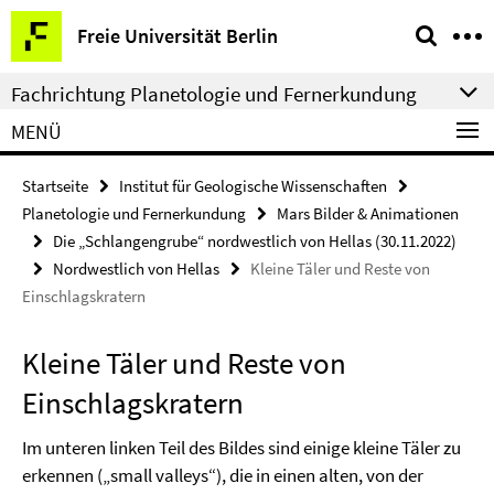
Springe
Service-
Freie Universität Berlin
direkt
Navigation
zu
Fachrichtung Planetologie und Fernerkundung
Inhalt
MENÜ
Startseite
Institut für Geologische Wissenschaften
Planetologie und Fernerkundung
Mars Bilder & Animationen
Die „Schlangengrube“ nordwestlich von Hellas (30.11.2022)
Nordwestlich von Hellas
Kleine Täler und Reste von
Einschlagskratern
Kleine Täler und Reste von
Einschlagskratern
Im unteren linken Teil des Bildes sind einige kleine Täler zu
erkennen („small valleys“), die in einen alten, von der