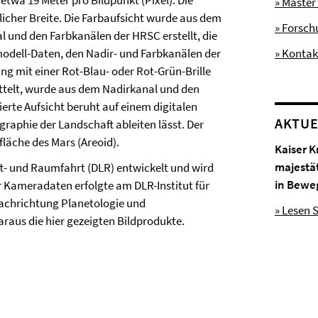
etwa 19 Meter pro Bildpunkt (Pixel). Die
» Master
dlicher Breite. Die Farbaufsicht wurde aus dem
» Forsc
l und den Farbkanälen der HRSC erstellt, die
odell-Daten, den Nadir- und Farbkanälen der
» Kontak
g mit einer Rot-Blau- oder Rot-Grün-Brille
ttelt, wurde aus dem Nadirkanal und den
erte Aufsicht beruht auf einem digitalen
AKTUE
raphie der Landschaft ableiten lässt. Der
läche des Mars (Areoid).
Kaiser K
majestä
- und Raumfahrt (DLR) entwickelt und wird
in Bewe
r Kameradaten erfolgte am DLR-Institut für
 Fachrichtung Planetologie und
» Lesen S
araus die hier gezeigten Bildprodukte.