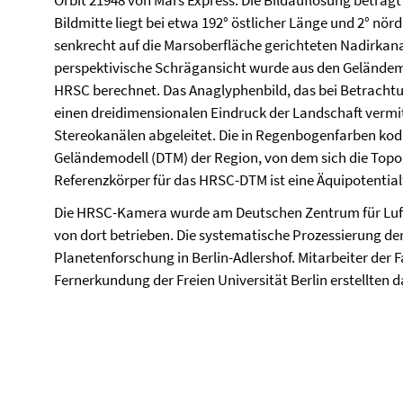
Orbit 21948 von Mars Express. Die Bildauflösung beträgt 
Bildmitte liegt bei etwa 192° östlicher Länge und 2° nör
senkrecht auf die Marsoberfläche gerichteten Nadirkana
perspektivische Schrägansicht wurde aus den Geländem
HRSC berechnet. Das Anaglyphenbild, das bei Betrachtun
einen dreidimensionalen Eindruck der Landschaft vermi
Stereokanälen abgeleitet. Die in Regenbogenfarben kodi
Geländemodell (DTM) der Region, von dem sich die Topog
Referenzkörper für das HRSC-DTM ist eine Äquipotentialf
Die HRSC-Kamera wurde am Deutschen Zentrum für Luft
von dort betrieben. Die systematische Prozessierung de
Planetenforschung in Berlin-Adlershof. Mitarbeiter der
Fernerkundung der Freien Universität Berlin erstellten d