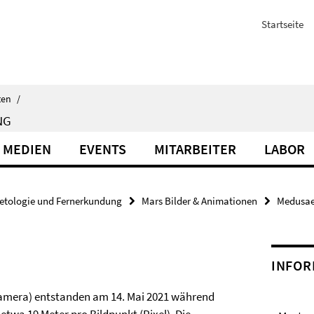
Startseite
ten
/
NG
 MEDIEN
EVENTS
MITARBEITER
LABOR
etologie und Fernerkundung
Mars Bilder & Animationen
Medusae
INFOR
Camera) entstanden am 14. Mai 2021 während