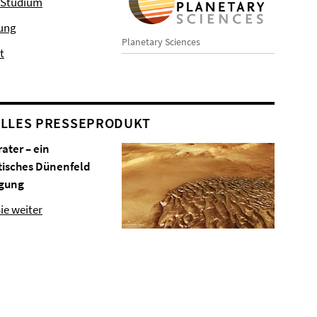
 Studium
hung
Planetary Sciences
t
LLES PRESSEPRODUKT
rater – ein
tisches Dünenfeld
gung
ie weiter