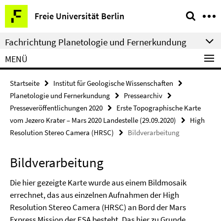
Springe
Service-
Freie Universität Berlin
direkt
Navigation
zu
Fachrichtung Planetologie und Fernerkundung
Inhalt
MENÜ
Startseite
Institut für Geologische Wissenschaften
Planetologie und Fernerkundung
Pressearchiv
Presseveröffentlichungen 2020
Erste Topographische Karte
vom Jezero Krater – Mars 2020 Landestelle (29.09.2020)
High
Resolution Stereo Camera (HRSC)
Bildverarbeitung
Bildverarbeitung
Die hier gezeigte Karte wurde aus einem Bildmosaik
errechnet, das aus einzelnen Aufnahmen der High
Resolution Stereo Camera (HRSC) an Bord der Mars
Express Mission der ESA besteht. Das hier zu Grunde