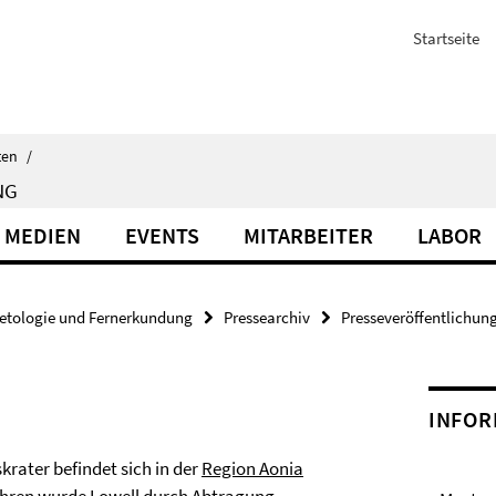
Startseite
ten
/
NG
 MEDIEN
EVENTS
MITARBEITER
LABOR
etologie und Fernerkundung
Pressearchiv
Presseveröffentlichun
INFOR
krater befindet sich in der
Region Aonia