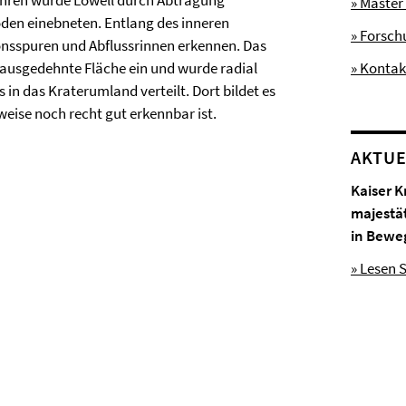
ahren wurde Lowell durch Abtragung
» Master
oden einebneten. Entlang des inneren
» Forsc
nsspuren und Abflussrinnen erkennen. Das
ausgedehnte Fläche ein und wurde radial
» Kontak
in das Kraterumland verteilt. Dort bildet es
weise noch recht gut erkennbar ist.
AKTUE
Kaiser K
majestä
in Bewe
» Lesen S