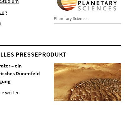
 Studium
hung
Planetary Sciences
t
LLES PRESSEPRODUKT
rater – ein
tisches Dünenfeld
gung
ie weiter