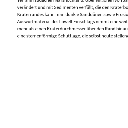
Terra
im südlichen Marshochland. Über Millionen von J
verändert und mit Sedimenten verfüllt, die den Kraterb
Kraterrandes kann man dunkle Sanddünen sowie Erosio
Auswurfmaterial des Lowell-Einschlags nimmt eine weit
mehr als einen Kraterdurchmesser über den Rand hinaus 
eine sternenförmige Schuttlage, die selbst heute stellen