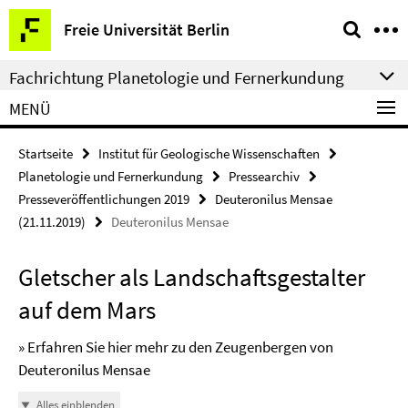
Springe
Service-
Freie Universität Berlin
direkt
Navigation
zu
Fachrichtung Planetologie und Fernerkundung
Inhalt
MENÜ
Startseite
Institut für Geologische Wissenschaften
Planetologie und Fernerkundung
Pressearchiv
Presseveröffentlichungen 2019
Deuteronilus Mensae
(21.11.2019)
Deuteronilus Mensae
Gletscher als Landschaftsgestalter
auf dem Mars
» Erfahren Sie hier mehr zu den Zeugenbergen von
Deuteronilus Mensae
Alles einblenden