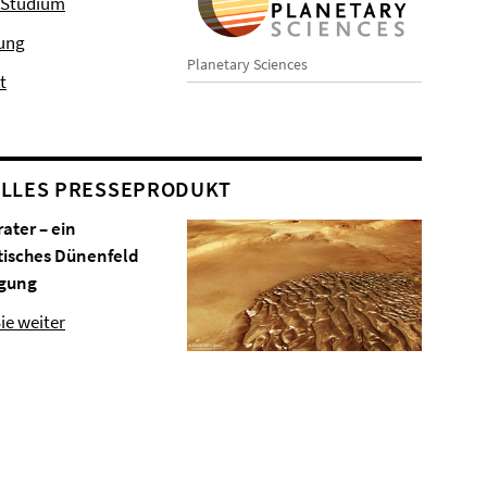
 Studium
hung
Planetary Sciences
t
LLES PRESSEPRODUKT
rater – ein
tisches Dünenfeld
gung
ie weiter