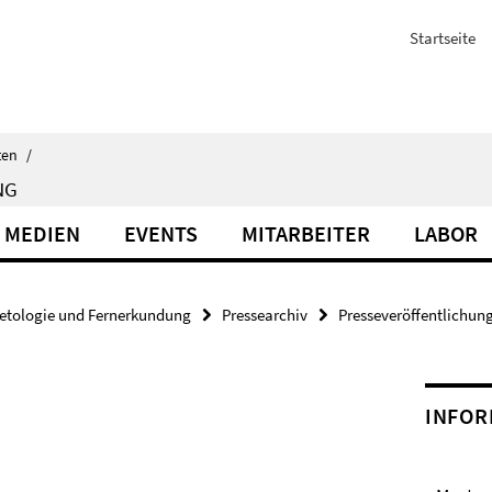
Startseite
ten
/
NG
 MEDIEN
EVENTS
MITARBEITER
LABOR
etologie und Fernerkundung
Pressearchiv
Presseveröffentlichun
INFOR