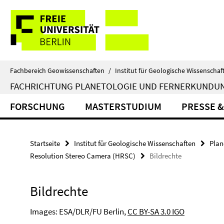
Springe
Service-
direkt
zu
Navigation
Inhalt
Fachbereich Geowissenschaften
/
Institut für Geologische Wissenschaf
FACHRICHTUNG PLANETOLOGIE UND FERNERKUNDU
FORSCHUNG
MASTERSTUDIUM
PRESSE &
Startseite
Institut für Geologische Wissenschaften
Plan
Resolution Stereo Camera (HRSC)
Bildrechte
Bildrechte
Images: ESA/DLR/FU Berlin,
CC BY-SA 3.0 IGO