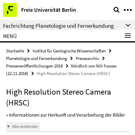
Springe
Service-
Freie Universität Berlin
direkt
Navigation
zu
Fachrichtung Planetologie und Fernerkundung
Inhalt
MENÜ
Startseite
Institut für Geologische Wissenschaften
Planetologie und Fernerkundung
Pressearchiv
Presseveröffentlichungen 2018
Nördlich von Nili Fossae
(22.11.2018)
High Resolution Stereo Camera (HRSC)
High Resolution Stereo Camera
(HRSC)
» Informationen zur Herkunft und Verarbeitung der Bilder
Alles einblenden