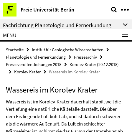
Springe
Service-
Freie Universität Berlin
direkt
Navigation
zu
Fachrichtung Planetologie und Fernerkundung
Inhalt
MENÜ
Startseite
Institut für Geologische Wissenschaften
Planetologie und Fernerkundung
Pressearchiv
Presseveröffentlichungen 2018
Korolev Krater (20.12.2018)
Korolev Krater
Wassereis im Korolev Krater
Wassereis im Korolev Krater
Wassereis ist im Korolev-Krater dauerhaft stabil, weil die
Vertiefung eine natürliche Kältefalle darstellt. Die über
dem Eis liegende Luft kühlt ab, und ist dadurch schwerer
als die wärmere Außenluft. Da Luft ein schlechter
Wärmeleiter ist, schirmt sie das Eis von der Umgebung ab.