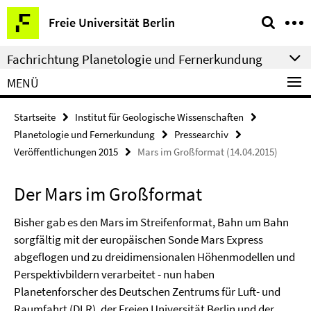
Springe
Service-
Freie Universität Berlin
direkt
Navigation
zu
Fachrichtung Planetologie und Fernerkundung
Inhalt
MENÜ
Startseite
Institut für Geologische Wissenschaften
Planetologie und Fernerkundung
Pressearchiv
Veröffentlichungen 2015
Mars im Großformat (14.04.2015)
Der Mars im Großformat
Bisher gab es den Mars im Streifenformat, Bahn um Bahn
sorgfältig mit der europäischen Sonde Mars Express
abgeflogen und zu dreidimensionalen Höhenmodellen und
Perspektivbildern verarbeitet - nun haben
Planetenforscher des Deutschen Zentrums für Luft- und
Raumfahrt (DLR), der Freien Universität Berlin und der