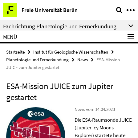
Springe
Service-
Freie Universität Berlin
direkt
Navigation
zu
Fachrichtung Planetologie und Fernerkundung
Inhalt
MENÜ
Startseite
Institut für Geologische Wissenschaften
Planetologie und Fernerkundung
News
ESA-Mission
JUICE zum Jupiter gestartet
ESA-Mission JUICE zum Jupiter
gestartet
News vom 14.04.2023
Die ESA-Raumsonde JUICE
(Jupiter Icy Moons
Explorer) startete heute