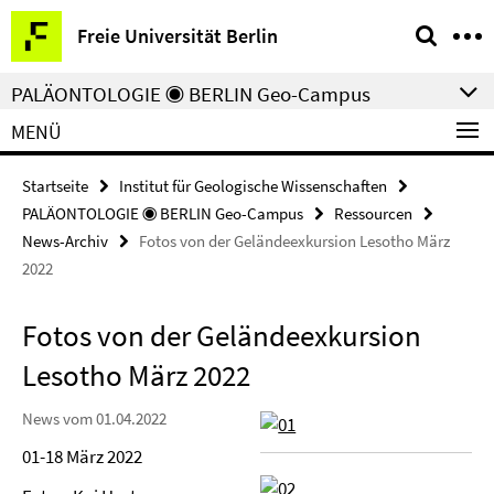
Springe
Service-
Freie Universität Berlin
direkt
Navigation
zu
PALÄONTOLOGIE ◉ BERLIN Geo-Campus
Inhalt
MENÜ
Startseite
Institut für Geologische Wissenschaften
PALÄONTOLOGIE ◉ BERLIN Geo-Campus
Ressourcen
News-Archiv
Fotos von der Geländeexkursion Lesotho März
2022
Fotos von der Geländeexkursion
Lesotho März 2022
News vom 01.04.2022
01-18 März 2022