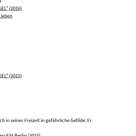
a
GEL" (2016)
.leben
GEL" (2015)
 in seiner Freizeit in gefährliche Gefilde: Er
rsität Berlin (2015)