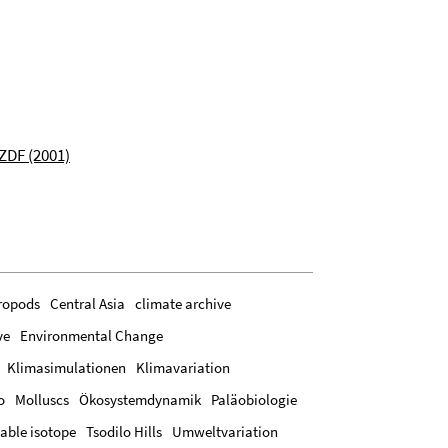
ZDF (2001)
ropods
Central Asia
climate archive
ve
Environmental Change
Klimasimulationen
Klimavariation
o
Molluscs
Ökosystemdynamik
Paläobiologie
table isotope
Tsodilo Hills
Umweltvariation