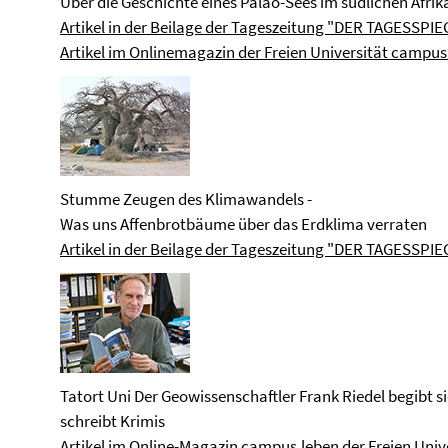
Über die Geschichte eines Paläo-Sees im südlichen Afrik
Artikel in der Beilage der Tageszeitung "DER TAGESSPIE
Artikel im Onlinemagazin der Freien Universität campus
Stumme Zeugen des Klimawandels -
Was uns Affenbrotbäume über das Erdklima verraten
Artikel in der Beilage der Tageszeitung "DER TAGESSPIE
Tatort Uni Der Geowissenschaftler Frank Riedel begibt sich
schreibt Krimis
Artikel im Online-Magazin campus.leben der Freien Unive