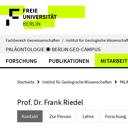
Springe
Service-
direkt
zu
Navigation
Inhalt
Fachbereich Geowissenschaften
/
Institut für Geologische Wissenschaf
PALÄONTOLOGIE ◉ BERLIN GEO-CAMPUS
FORSCHUNG
PUBLIKATIONEN
MITARBEI
Startseite
Institut für Geologische Wissenschaften
PAL
Prof. Dr. Frank Riedel
Kontakt
Zur Person
Lehre
Forschung