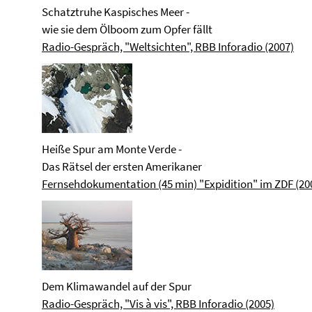
Schatztruhe Kaspisches Meer -
wie sie dem Ölboom zum Opfer fällt
Radio-Gespräch, "Weltsichten", RBB Inforadio (2007)
Heiße Spur am Monte Verde -
Das Rätsel der ersten Amerikaner
Fernsehdokumentation (45 min) "Expidition" im ZDF (20
Dem Klimawandel auf der Spur
Radio-Gespräch, "Vis à vis", RBB Inforadio (2005)