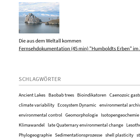
Die aus dem Weltall kommen
Fernsehdokumentation (45 min) "Humboldts Erben" im 
SCHLAGWÖRTER
Ancient Lakes
Baobab trees
Bioindikatoren
Caenozoic gast
climate variability
Ecosystem Dynamic
environmental archi
environmental control
Geomorphologie
Isotopengeochemie
Klimawandel
late Quaternary environmental change
Lesoth
Phylogeographie
Sedimentationsprozesse
shell plasticity
s