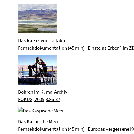
Das Rätsel von Ladakh
Fernsehdokumentation (45 min) "Einsteins Erben" im ZD
Bohren im Klima-Archiv
FOKUS, 2005;8:86-87
Das Kaspische Meer
Fernsehdokumentation (45 min) "Europas vergessene Kü