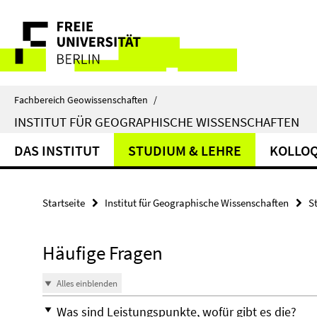
Springe
Service-
direkt
zu
Navigation
Inhalt
Fachbereich Geowissenschaften
/
INSTITUT FÜR GEOGRAPHISCHE WISSENSCHAFTEN
DAS INSTITUT
STUDIUM & LEHRE
KOLLO
Startseite
Institut für Geographische Wissenschaften
S
Häufige Fragen
Alles einblenden
Was sind Leistungspunkte, wofür gibt es die?