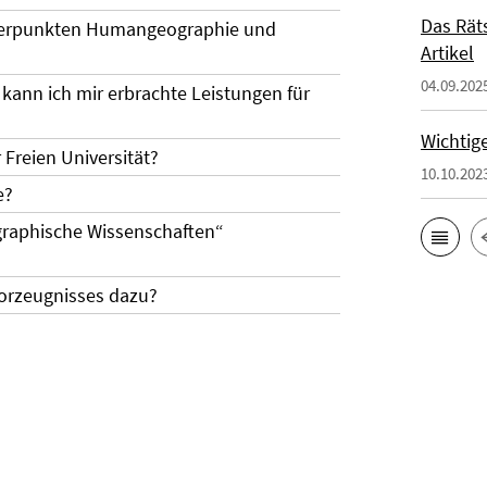
Das Rät
werpunkten Humangeographie und
Artikel
04.09.202
 kann ich mir erbrachte Leistungen für
Wichtig
Freien Universität?
10.10.202
e?
graphische Wissenschaften“
orzeugnisses dazu?