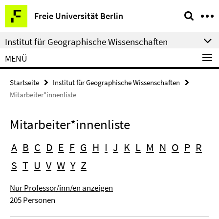
Springe
Service-
Freie Universität Berlin
direkt
Navigation
zu
Institut für Geographische Wissenschaften
Inhalt
MENÜ
Startseite
Institut für Geographische Wissenschaften
Mitarbeiter*innenliste
Mitarbeiter*innenliste
A
B
C
D
E
F
G
H
I
J
K
L
M
N
O
P
R
S
T
U
V
W
Y
Z
Nur Professor/inn/en anzeigen
205 Personen
Suchbegriff