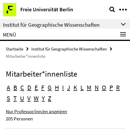
Springe
Service-
Freie Universität Berlin
direkt
Navigation
zu
Institut für Geographische Wissenschaften
Inhalt
MENÜ
Startseite
Institut für Geographische Wissenschaften
Mitarbeiter*innenliste
Mitarbeiter*innenliste
A
B
C
D
E
F
G
H
I
J
K
L
M
N
O
P
R
S
T
U
V
W
Y
Z
Nur Professor/inn/en anzeigen
205 Personen
Suchbegriff