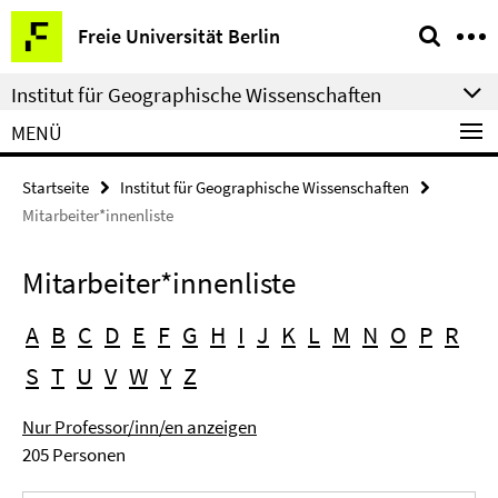
Springe
Service-
Freie Universität Berlin
direkt
Navigation
zu
Institut für Geographische Wissenschaften
Inhalt
MENÜ
Startseite
Institut für Geographische Wissenschaften
Mitarbeiter*innenliste
Mitarbeiter*innenliste
A
B
C
D
E
F
G
H
I
J
K
L
M
N
O
P
R
S
T
U
V
W
Y
Z
Nur Professor/inn/en anzeigen
205 Personen
Suchbegriff