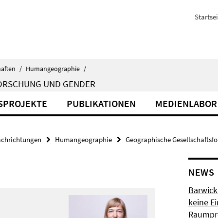
Startsei
haften
/
Humangeographie
/
FORSCHUNG UND GENDER
SPROJEKTE
PUBLIKATIONEN
MEDIENLABOR
achrichtungen
Humangeographie
Geographische Gesellschaftsf
NEWS
Barwick-
keine Ei
Raumpro