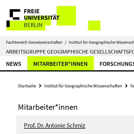
Springe
Service-
direkt
zu
Navigation
Inhalt
Fachbereich Geowissenschaften
/
Institut für Geographische Wissensc
ARBEITSGRUPPE GEOGRAPHISCHE GESELLSCHAFTS
NEWS
MITARBEITER*INNEN
FORSCHUNG
Startseite
Institut für Geographische Wissenschaften
F
Mitarbeiter*innen
Prof. Dr. Antonie Schmiz