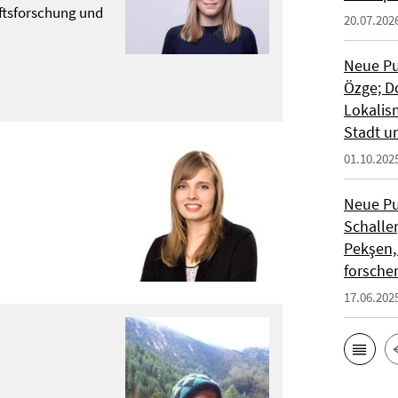
ftsforschung und
20.07.202
Neue Pu
Özge; D
Lokalism
Stadt u
01.10.202
Neue Pu
Schalle
Pekşen,
forschen
17.06.202