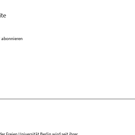
ite
 abonnieren
r Freien Universität Berlin wird seit ihrer