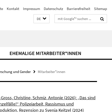
te
Kontakt
Impressum
Datenschutz
Barrierefreiheit
Sitemap
Suchbegriffe
DE
EHEMALIGE MITARBEITER*INNEN
orschung und Gender
Mitarbeiter*innen
Gross, Christine, Schmiz, Antonie (2026): „Das sind
nzelfälle!“ Polizeiarbeit, Rassismus und
duktion. Rezension zu Svenja Keitzel (2024)