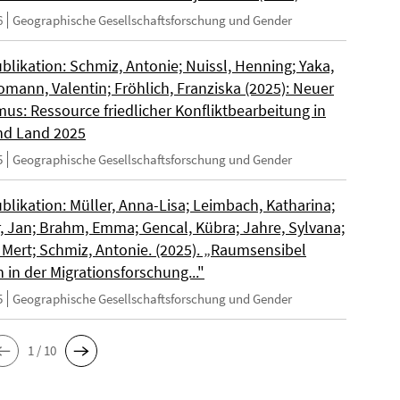
6
Geographische Gesellschaftsforschung und Gender
blikation: Schmiz, Antonie; Nuissl, Henning; Yaka,
omann, Valentin; Fröhlich, Franziska (2025): Neuer
us: Ressource friedlicher Konfliktbearbeitung in
nd Land 2025
5
Geographische Gesellschaftsforschung und Gender
blikation: Müller, Anna-Lisa; Leimbach, Katharina;
r, Jan; Brahm, Emma; Gencal, Kübra; Jahre, Sylvana;
 Mert; Schmiz, Antonie. (2025). „Raumsensibel
 in der Migrationsforschung..."
5
Geographische Gesellschaftsforschung und Gender
1 / 10