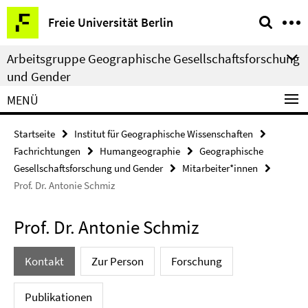
Springe
Service-
Freie Universität Berlin
direkt
Navigation
zu
Arbeitsgruppe Geographische Gesellschaftsforschung
Inhalt
und Gender
MENÜ
Startseite
Institut für Geographische Wissenschaften
Fachrichtungen
Humangeographie
Geographische
Gesellschaftsforschung und Gender
Mitarbeiter*innen
Prof. Dr. Antonie Schmiz
Prof. Dr. Antonie Schmiz
Kontakt
Zur Person
Forschung
Publikationen