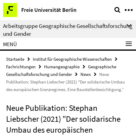
Springe
Service-
Freie Universität Berlin
direkt
Navigation
zu
Arbeitsgruppe Geographische Gesellschaftsforschung
Inhalt
und Gender
MENÜ
Startseite
Institut für Geographische Wissenschaften
Fachrichtungen
Humangeographie
Geographische
Gesellschaftsforschung und Gender
News
Neue
Publikation: Stephan Liebscher (2021) "Der solidarische Umbau
des europäischen Grenzregimes. Eine Baustellenbesichtigung.“
Neue Publikation: Stephan
Liebscher (2021) "Der solidarische
Umbau des europäischen