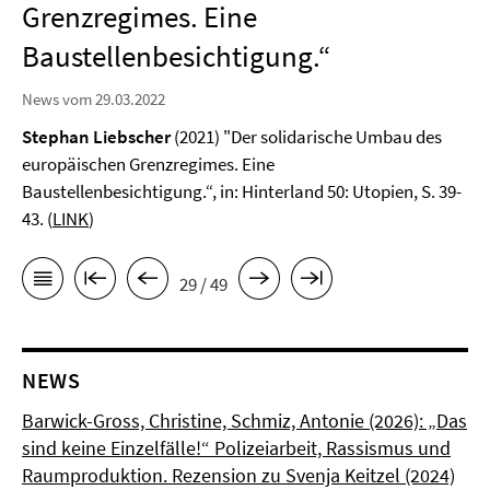
Grenzregimes. Eine
Baustellenbesichtigung.“
News vom 29.03.2022
Stephan Liebscher
(2021) "Der solidarische Umbau des
europäischen Grenzregimes. Eine
Baustellenbesichtigung.“, in: Hinterland 50: Utopien, S. 39-
43. (
LINK
)
29 / 49
NEWS
Barwick-Gross, Christine, Schmiz, Antonie (2026): „Das
sind keine Einzelfälle!“ Polizeiarbeit, Rassismus und
Raumproduktion. Rezension zu Svenja Keitzel (2024)