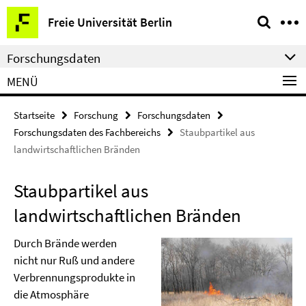
Springe
Service-
Freie Universität Berlin
direkt
Navigation
zu
Forschungsdaten
Inhalt
MENÜ
Startseite
Forschung
Forschungsdaten
Forschungsdaten des Fachbereichs
Staubpartikel aus
landwirtschaftlichen Bränden
Staubpartikel aus
landwirtschaftlichen Bränden
Durch Brände werden
nicht nur Ruß und andere
Verbrennungsprodukte in
die Atmosphäre