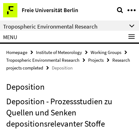
Springe
Service
Freie Universität Berlin
direkt
Navigation
zu
Tropospheric Environmental Research
Inhalt
MENU
Homepage
Institute of Meteorology
Working Groups
Tropospheric Environmental Research
Projects
Research
projects completed
Deposition
Deposition
Deposition - Prozessstudien zu
Quellen und Senken
depositionsrelevanter Stoffe