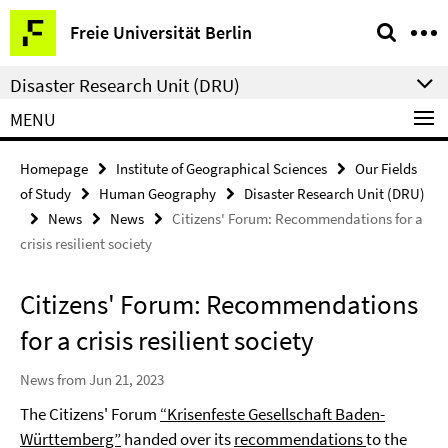
Springe
Service
Freie Universität Berlin
direkt
Navigation
zu
Disaster Research Unit (DRU)
Inhalt
MENU
Homepage
Institute of Geographical Sciences
Our Fields
of Study
Human Geography
Disaster Research Unit (DRU)
News
News
Citizens' Forum: Recommendations for a
crisis resilient society
Citizens' Forum: Recommendations
for a crisis resilient society
News from Jun 21, 2023
The Citizens' Forum
“Krisenfeste Gesellschaft Baden-
Württemberg”
handed over its
recommendations
to the