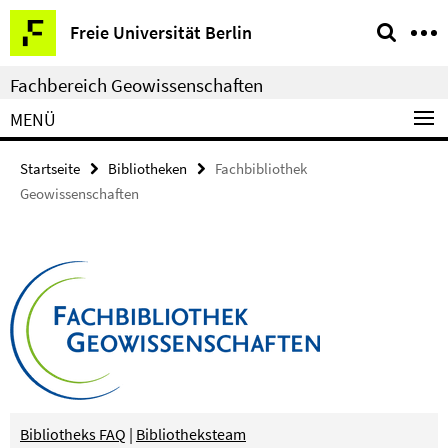
Springe
Service-
Freie Universität Berlin
direkt
Navigation
zu
Fachbereich Geowissenschaften
Inhalt
MENÜ
Startseite
Bibliotheken
Fachbibliothek
Geowissenschaften
Bibliotheks FAQ
|
Bibliotheksteam