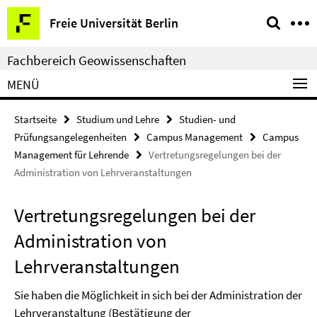
Springe
Service-
Freie Universität Berlin
direkt
Navigation
zu
Fachbereich Geowissenschaften
Inhalt
MENÜ
Startseite
Studium und Lehre
Studien- und
Prüfungsangelegenheiten
Campus Management
Campus
Management für Lehrende
Vertretungsregelungen bei der
Administration von Lehrveranstaltungen
Vertretungsregelungen bei der
Administration von
Lehrveranstaltungen
Sie haben die Möglichkeit in sich bei der Administration der
Lehrveranstaltung (Bestätigung der