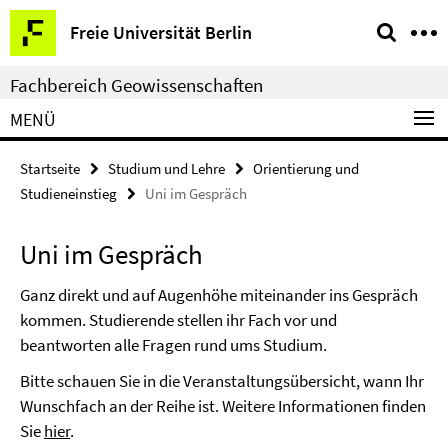
Springe
Service-
Freie Universität Berlin
direkt
Navigation
zu
Fachbereich Geowissenschaften
Inhalt
MENÜ
Startseite
Studium und Lehre
Orientierung und
Studieneinstieg
Uni im Gespräch
Uni im Gespräch
Ganz direkt und auf Augenhöhe miteinander ins Gespräch
kommen. Studierende stellen ihr Fach vor und
beantworten alle Fragen rund ums Studium.
Bitte schauen Sie in die Veranstaltungsübersicht, wann Ihr
Wunschfach an der Reihe ist. Weitere Informationen finden
Sie
hier
.