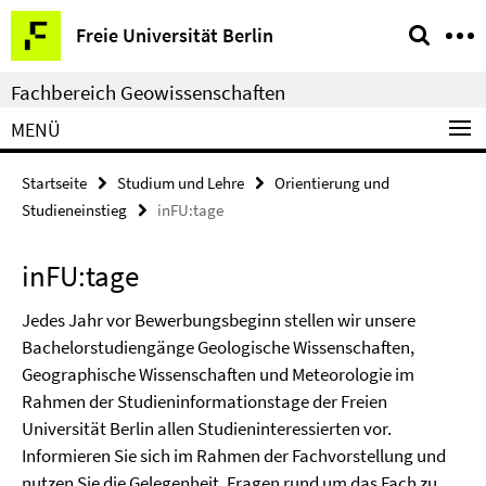
Springe
Service-
Freie Universität Berlin
direkt
Navigation
zu
Fachbereich Geowissenschaften
Inhalt
MENÜ
Startseite
Studium und Lehre
Orientierung und
Studieneinstieg
inFU:tage
inFU:tage
Jedes Jahr vor Bewerbungsbeginn stellen wir unsere
Bachelorstudiengänge Geologische Wissenschaften,
Geographische Wissenschaften und Meteorologie im
Rahmen der Studieninformationstage der Freien
Universität Berlin allen Studieninteressierten vor.
Informieren Sie sich im Rahmen der Fachvorstellung und
nutzen Sie die Gelegenheit, Fragen rund um das Fach zu