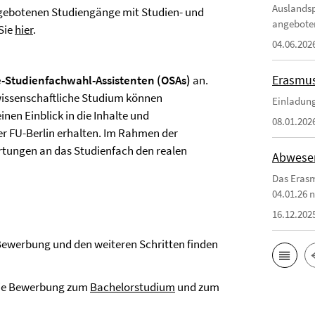
Auslandsp
ngebotenen Studiengänge mit Studien- und
angebote
Sie
hier
.
04.06.202
Erasmus
-Studienfachwahl-Assistenten (OSAs)
an.
issenschaftliche Studium können
Einladung
nen Einblick in die Inhalte und
08.01.202
r FU-Berlin erhalten. Im Rahmen der
rtungen an das Studienfach den realen
Abwesen
Das Erasm
04.01.26 n
16.12.202
 Bewerbung und den weiteren Schritten finden
 die Bewerbung zum
Bachelorstudium
und zum