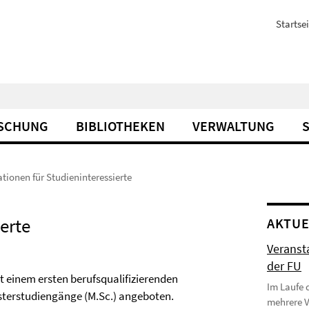
Startsei
SCHUNG
BIBLIOTHEKEN
VERWALTUNG
tionen für Studieninteressierte
erte
AKTUE
Veranst
der FU
 einem ersten berufsqualifizierenden
Im Laufe 
asterstudiengänge (M.Sc.) angeboten.
mehrere 