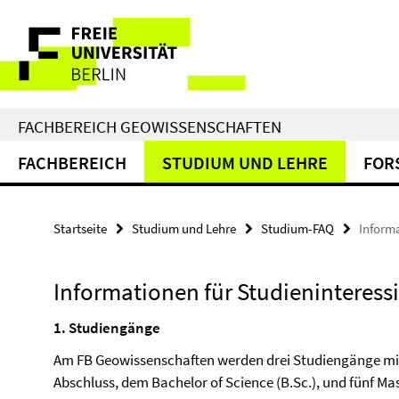
Springe
Service-
direkt
zu
Navigation
Inhalt
FACHBEREICH GEOWISSENSCHAFTEN
FACHBEREICH
STUDIUM UND LEHRE
FOR
Startseite
Studium und Lehre
Studium-FAQ
Informa
Informationen für Studieninteressi
1. Studiengänge
Am FB Geowissenschaften werden drei Studiengänge mit
Abschluss, dem Bachelor of Science (B.Sc.), und fünf M