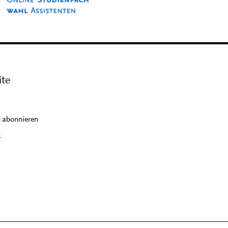
ite
 abonnieren
k