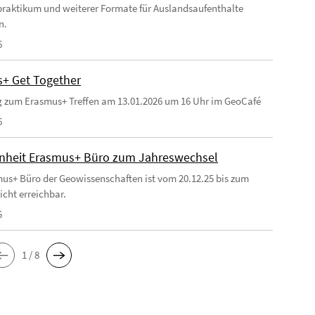
raktikum und weiterer Formate für Auslandsaufenthalte
n.
6
+ Get Together
 zum Erasmus+ Treffen am 13.01.2026 um 16 Uhr im GeoCafé
6
heit Erasmus+ Büro zum Jahreswechsel
us+ Büro der Geowissenschaften ist vom 20.12.25 bis zum
icht erreichbar.
5
1 / 8