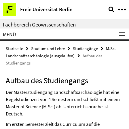
Springe
Service-
Freie Universität Berlin
direkt
Navigation
zu
Fachbereich Geowissenschaften
Inhalt
MENÜ
Startseite
Studium und Lehre
Studiengänge
M.Sc.
Landschaftsarchäologie (ausgelaufen)
Aufbau des
Studiengangs
Aufbau des Studiengangs
Der Masterstudiengang Landschaftsarchäologie hat eine
Regelstudienzeit von 4 Semestern und schließt mit einem
Master of Science (M.Sc.) ab. Unterrichtssprache ist
Deutsch.
Im ersten Semester zielt das Curriculum auf die