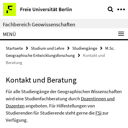
Springe
Service-
Freie Universität Berlin
direkt
Navigation
zu
Fachbereich Geowissenschaften
Inhalt
MENÜ
Startseite
Studium und Lehre
Studiengänge
M.Sc.
Geographische Entwicklungsforschung
Kontakt und
Beratung
Kontakt und Beratung
Für alle Studiengänge der Geographischen Wissenschaften
wird eine Studienfachberatung durch
Dozentinnen und
Dozenten
angeboten. Für Hilfestellungen von
Studierenden für Studierende steht gerne die
FSI
zur
Verfügung
.