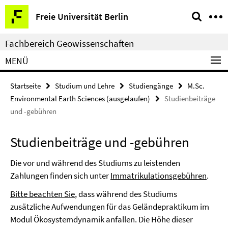
Springe
Service-
Freie Universität Berlin
direkt
Navigation
zu
Fachbereich Geowissenschaften
Inhalt
MENÜ
Startseite
Studium und Lehre
Studiengänge
M.Sc.
Environmental Earth Sciences (ausgelaufen)
Studienbeiträge
und -gebühren
Studienbeiträge und -gebühren
Die vor und während des Studiums zu leistenden
Zahlungen finden sich unter
Immatrikulationsgebühren
.
Bitte beachten Sie
, dass während des Studiums
zusätzliche Aufwendungen für das Geländepraktikum im
Modul Ökosystemdynamik anfallen. Die Höhe dieser