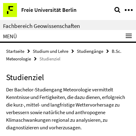
Springe
Service-
Freie Universität Berlin
direkt
Navigation
zu
Fachbereich Geowissenschaften
Inhalt
MENÜ
Startseite
Studium und Lehre
Studiengänge
B.Sc.
Meteorologie
Studienziel
Studienziel
Der Bachelor-Studiengang Meteorologie vermittelt
Kenntnisse und Fertigkeiten, die dazu dienen, erfolgreich
die kurz-, mittel- und langfristige Wettervorhersage zu
verbessern sowie natürliche und anthropogene
Klimaschwankungen regional zu analysieren, zu
diagnostizieren und vorherzusagen.