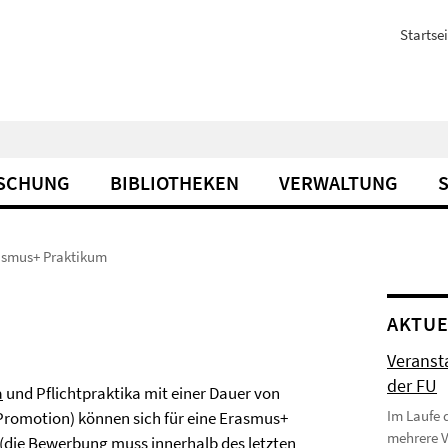
Startsei
SCHUNG
BIBLIOTHEKEN
VERWALTUNG
asmus+ Praktikum
AKTUE
Veranst
der FU
a
und Pflichtpraktika mit einer Dauer von
Im Laufe 
 Promotion) können sich für eine Erasmus+
mehrere 
(die Bewerbung muss innerhalb des letzten