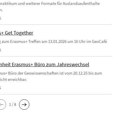
raktikum und weiterer Formate für Auslandsaufenthalte
n.
6
+ Get Together
 zum Erasmus+ Treffen am 13.01.2026 um 16 Uhr im GeoCafé
6
heit Erasmus+ Büro zum Jahreswechsel
us+ Büro der Geowissenschaften ist vom 20.12.25 bis zum
icht erreichbar.
5
1 / 8