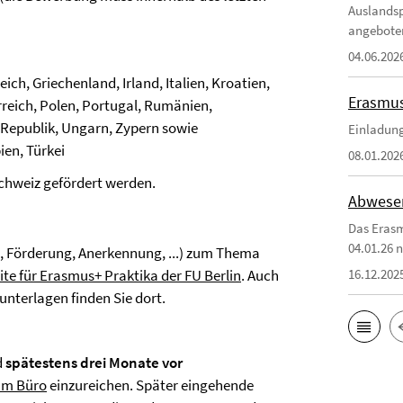
Auslandsp
angebote
04.06.202
ich, Griechenland, Irland, Italien, Kroatien,
Erasmus
rreich, Polen, Portugal, Rumänien,
 Republik, Ungarn, Zypern sowie
Einladung
ien, Türkei
08.01.202
Schweiz gefördert werden.
Abwesen
Das Erasm
04.01.26 n
, Förderung, Anerkennung, ...) zum Thema
te für Erasmus+ Praktika der FU Berlin
. Auch
16.12.202
nterlagen finden Sie dort.
d
spätestens drei Monate vor
um Büro
einzureichen. Später eingehende