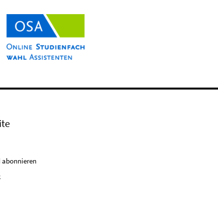
ite
 abonnieren
k