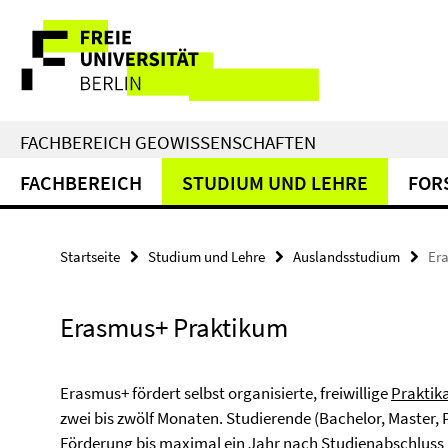
Springe
Service-
direkt
zu
Navigation
Inhalt
FACHBEREICH GEOWISSENSCHAFTEN
FACHBEREICH
STUDIUM UND LEHRE
FOR
Startseite
Studium und Lehre
Auslandsstudium
Er
Erasmus+ Praktikum
Erasmus+ fördert selbst organisierte, freiwillige
Praktik
zwei bis zwölf Monaten. Studierende (Bachelor, Master,
Förderung
bis maximal ein Jahr nach Studienabschluss 