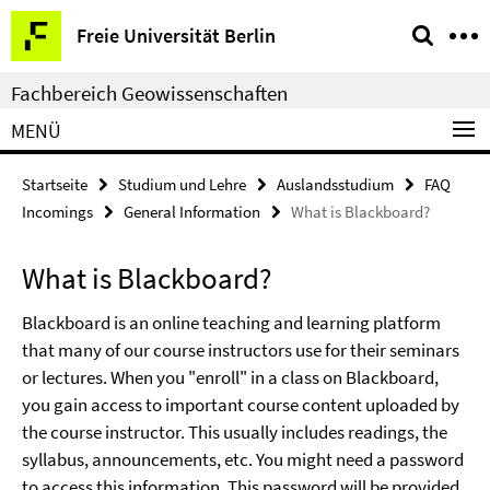
Springe
Service-
Freie Universität Berlin
direkt
Navigation
zu
Fachbereich Geowissenschaften
Inhalt
MENÜ
Startseite
Studium und Lehre
Auslandsstudium
FAQ
Incomings
General Information
What is Blackboard?
What is Blackboard?
Blackboard is an online teaching and learning platform
that many of our course instructors use for their seminars
or lectures. When you "enroll" in a class on Blackboard,
you gain access to important course content uploaded by
the course instructor. This usually includes readings, the
syllabus, announcements, etc. You might need a password
to access this information. This password will be provided